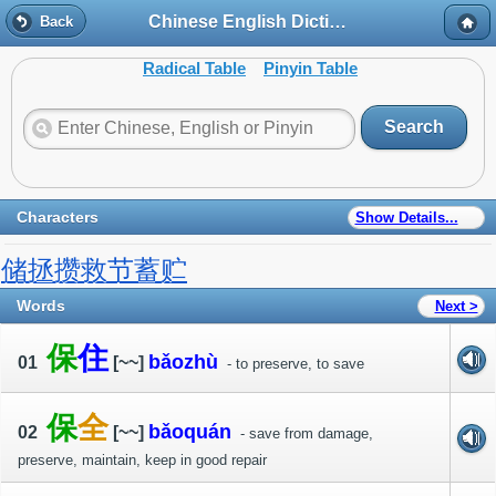
Chinese English Dictionary
Back
Radical Table
Pinyin Table
Search
Characters
Show Details...
储
拯
攒
救
节
蓄
贮
Words
Next >
保
住
bǎo
zhù
01
[~~]
- to preserve, to save
保
全
bǎo
quán
02
[~~]
- save from damage,
preserve, maintain, keep in good repair