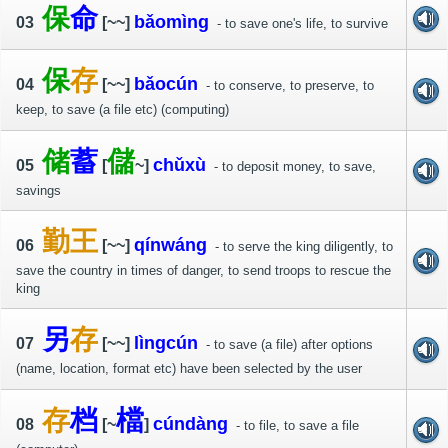
保
命
bǎo
mìng
03
[~~]
- to save one's life, to survive
保
存
bǎo
cún
04
[~~]
- to conserve, to preserve, to
keep, to save (a file etc) (computing)
储
蓄
儲
chǔ
xù
05
[
~]
- to deposit money, to save,
savings
勤
王
qín
wáng
06
[~~]
- to serve the king diligently, to
save the country in times of danger, to send troops to rescue the
king
另
存
lìng
cún
07
[~~]
- to save (a file) after options
(name, location, format etc) have been selected by the user
存
档
檔
cún
dàng
08
[~
]
- to file, to save a file