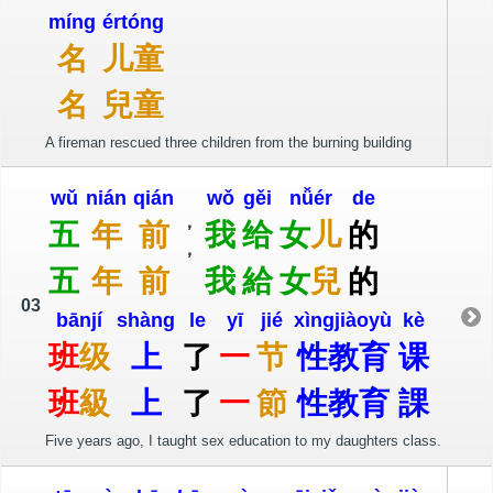
míng
ér
tóng
名
儿
童
名
兒
童
A fireman rescued three children from the burning building
wǔ
nián
qián
wǒ
gěi
nǚ
ér
de
，
五
年
前
我
给
女
儿
的
，
五
年
前
我
給
女
兒
的
03
bān
jí
shàng
le
yī
jié
xìng
jiào
yù
kè
班
级
上
了
一
节
性
教
育
课
班
級
上
了
一
節
性
教
育
課
Five years ago, I taught sex education to my daughters class.