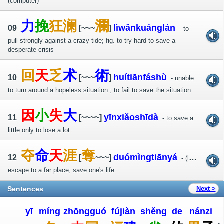
(computer)
力
挽
狂
澜
瀾
lì
wǎn
kuáng
lán
09
[~~~
]
- to
pull strongly against a crazy tide; fig. to try hard to save a
desperate crisis
回
天
乏
术
術
huí
tiān
fá
shù
10
[~~~
]
- unable
to turn around a hopeless situation ; to fail to save the situation
因
小
失
大
yīn
xiǎo
shī
dà
11
[~~~~]
- to save a
little only to lose a lot
夺
命
天
涯
奪
duó
mìng
tiān
yá
12
[
~~~]
- (literally)
escape to a far place; save one's life
Sentences
Next >
yī
míng
zhōng
guó
fú
jiàn
shěng
de
nán
zi
,