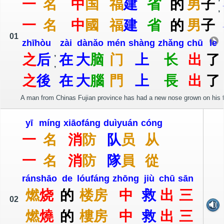
一
名
中
国
福
建
省
的
男
子
,
一
名
中
國
福
建
省
的
男
子
01
zhī
hòu
zài
dà
nǎo
mén
shàng
zhǎng
chū
le
,
之
后
在
大
脑
门
上
长
出
了
,
之
後
在
大
腦
門
上
長
出
了
A man from Chinas Fujian province has had a new nose grown on his for
yī
míng
xiāo
fáng
duì
yuán
cóng
一
名
消
防
队
员
从
一
名
消
防
隊
員
從
rán
shāo
de
lóu
fáng
zhōng
jiù
chū
sān
燃
烧
的
楼
房
中
救
出
三
02
燃
燒
的
樓
房
中
救
出
三