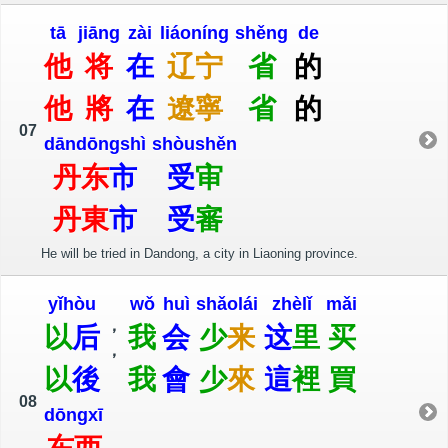
tā
jiāng
zài
liáo
níng
shěng
de
他
将
在
辽
宁
省
的
他
將
在
遼
寧
省
的
07
dān
dōng
shì
shòu
shěn
丹
东
市
受
审
丹
東
市
受
審
He will be tried in Dandong, a city in Liaoning province.
yǐ
hòu
wǒ
huì
shǎo
lái
zhè
lǐ
mǎi
，
以
后
我
会
少
来
这
里
买
，
以
後
我
會
少
來
這
裡
買
08
dōng
xī