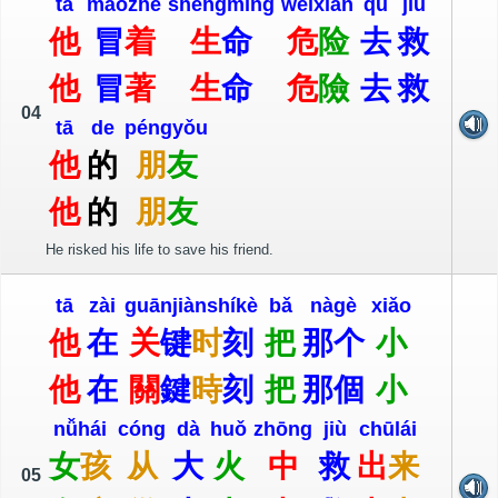
tā
mào
zhē
shēng
mìng
wēi
xiǎn
qù
jiù
他
冒
着
生
命
危
险
去
救
他
冒
著
生
命
危
險
去
救
04
tā
de
péng
yǒu
他
的
朋
友
他
的
朋
友
He risked his life to save his friend.
tā
zài
guān
jiàn
shí
kè
bǎ
nà
gè
xiǎo
他
在
关
键
时
刻
把
那
个
小
他
在
關
鍵
時
刻
把
那
個
小
nǚ
hái
cóng
dà
huǒ
zhōng
jiù
chū
lái
女
孩
从
大
火
中
救
出
来
05