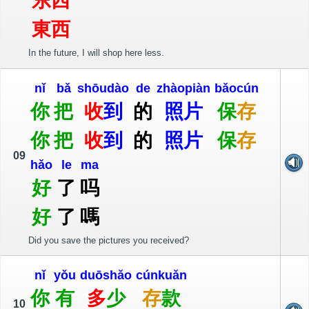
东
西
東
西
In the future, I will shop here less.
nǐ
bǎ
shōu
dào
de
zhào
piàn
bǎo
cún
你
把
收
到
的
照
片
保
存
你
把
收
到
的
照
片
保
存
09
hǎo
le
ma
好
了
吗
好
了
嗎
Did you save the pictures you received?
nǐ
yǒu
duō
shǎo
cún
kuǎn
你
有
多
少
存
款
10