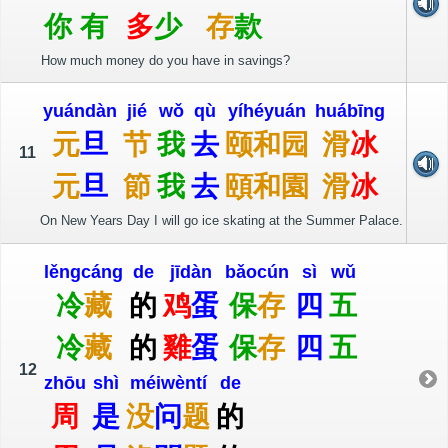
你
有
多
少
存
款
How much money do you have in savings?
yuán
dàn
jié
wǒ
qù
yí
hé
yuán
huá
bīng
元
旦
节
我
去
颐
和
园
滑
冰
11
元
旦
節
我
去
頤
和
園
滑
冰
On New Years Day I will go ice skating at the Summer Palace.
lěng
cáng
de
jī
dàn
bǎo
cún
sì
wǔ
冷
藏
的
鸡
蛋
保
存
四
五
冷
藏
的
雞
蛋
保
存
四
五
12
zhōu
shì
méi
wèn
tí
de
周
是
没
问
题
的