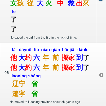
女
孩
從
大
火
中
救
出
來
le
了
了
He saved the girl from the fire in the nick of time.
tā
dà
yuē
liù
nián
qián
bān
jiā
dào
le
他
大
约
六
年
前
搬
家
到
了
他
大
約
六
年
前
搬
家
到
了
06
liáo
níng
shěng
辽
宁
省
遼
寧
省
He moved to Liaoning province about six years ago.