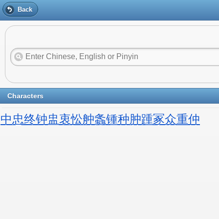
Back
Characters
中
忠
终
钟
盅
衷
忪
舯
螽
锺
种
肿
踵
冢
众
重
仲